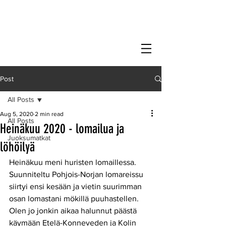
Post
All Posts
Aug 5, 2020
2 min read
All Posts
Heinäkuu 2020 - lomailua ja
Juoksumatkat
löhöilyä
Heinäkuu meni huristen lomaillessa. 
Suunniteltu Pohjois-Norjan lomareissu 
siirtyi ensi kesään ja vietin suurimman 
osan lomastani mökillä puuhastellen. 
Olen jo jonkin aikaa halunnut päästä 
käymään Etelä-Konneveden ja Kolin 