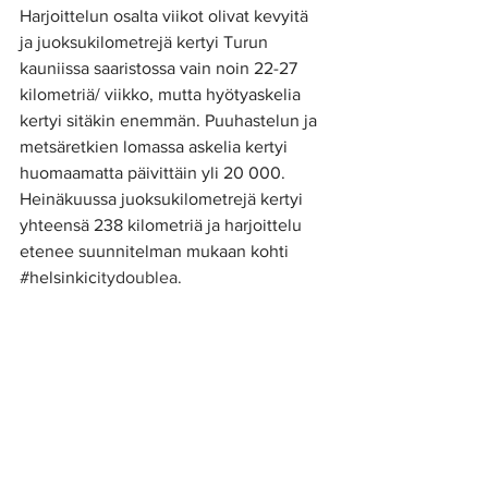
Harjoittelun osalta viikot olivat kevyitä  
ja juoksukilometrejä kertyi Turun 
kauniissa saaristossa vain noin 22-27 
kilometriä/ viikko, mutta hyötyaskelia 
kertyi sitäkin enemmän. Puuhastelun ja 
metsäretkien lomassa askelia kertyi 
huomaamatta päivittäin yli 20 000. 
Heinäkuussa juoksukilometrejä kertyi 
yhteensä 238 kilometriä ja harjoittelu 
etenee suunnitelman mukaan kohti 
#helsinkic
itydoublea. 