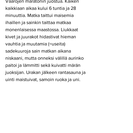
Vaarojen maratonin juostua. Kaiken 
kaikkiaan aikaa kului 6 tuntia ja 28 
minuuttia. Matka taittui maisemia 
ihaillen ja sainkin taittaa matkaa 
monenlaisessa maastossa. Liukkaat 
kivet ja juurakot hidastivat hieman 
vauhtia ja muutamia (=useita) 
sadekuuroja sain matkan aikana 
niskaani, mutta onneksi välillä aurinko 
paitoi ja lämmitti sekä kuivatti märän 
juoksijan. Urakan jälkeen rantasauna ja 
uinti maistuivat, samoin ruoka ja uni. 