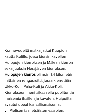
Konnevedeltä matka jatkui Kuopion 
kautta Kolille, jossa kiersin kävellen 
Huippujen kierroksen ja Mäkrän kierron 
sekä juoksin Herajärven kierroksen. 
Huippujen kierros
 oli noin 1,4 kilometrin 
mittainen rengasreitti, jossa kierretään 
Ukko-Koli, Paha-Koli ja Akka-Koli. 
Kierrokseen meni aikaa reilu puolituntia 
maisemia ihaillen ja kuvaten. H
uipuilta 
avautui upeat kansallismaisemat 
yli Pielisen ja metsäisten vaarojen. 