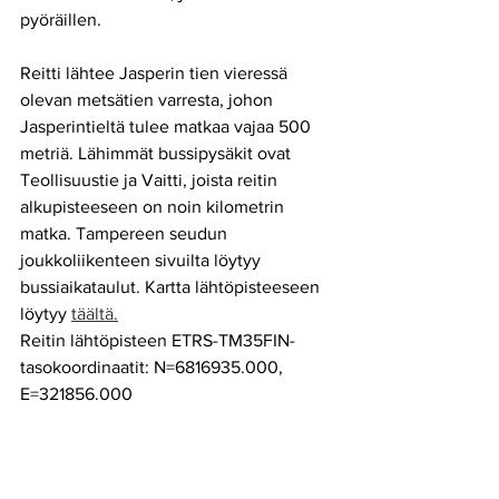
pyöräillen. 
Reitti lähtee Jasperin tien vieressä 
olevan metsätien varresta, johon 
Jasperintieltä tulee matkaa vajaa 500 
metriä. Lähimmät bussipysäkit ovat 
Teollisuustie ja Vaitti, joista reitin 
alkupisteeseen on noin kilometrin 
matka. Tampereen seudun 
joukkoliikenteen sivuilta löytyy 
bussiaikataulut. Kartta lähtöpisteeseen 
löytyy 
täältä.
Reitin lähtöpisteen ETRS-TM35FIN-
tasokoordinaatit: N=6816935.000, 
E=321856.000