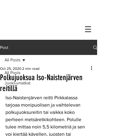
Post
All Posts
Oct 25, 2020
2 min read
All Posts
Polkujuoksua Iso-Naistenjärven
Juoksumatkat
reitillä
Iso-Naistenjärven reitti Pirkkalassa 
tarjoaa monipuolisen ja vaihtelevan 
polkujuoksureitin tai vaikka koko 
perheen metsäretkikohteen. Polulle 
tulee mittaa noin 5,5 kilometriä ja sen 
voi kiertää kävellen, juosten tai 