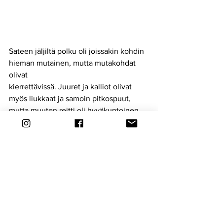
Sateen jäljiltä polku 
oli joissakin kohdin 
hieman mutainen, mutta mutakohdat 
olivat
kierrettävissä. Juuret ja kalliot olivat 
myös liukkaat ja samoin pitkospuut, 
mutta muuten reitti oli hyväkuntoinen. 
Mäkinen maasto tekee reitistä 
haastavan, mutta on juostavissa. 
Pahimmat kivikot ja juurakot etenin 
kävellen, mutta muuten etenin juosten.
Itse juoksin kotoa noin viiden kilometrin 
matkan pitkin kuntoreittiä ja metsätietä 
reitin lähtöpaikkaan. Iso-Naistenjärven 
viiden kilometrin polkujuoksun jälkeen 