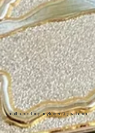
email
runforfunpianykanen@gmail.com