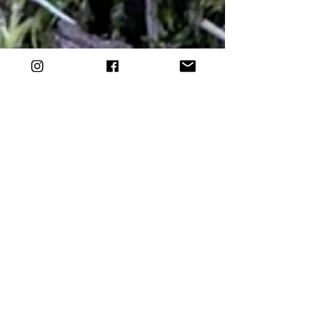
Kisaraportti - Möviken
Runt 2024, Nauvo
#mövikenrunt2024 #nauvo #juoksu #running