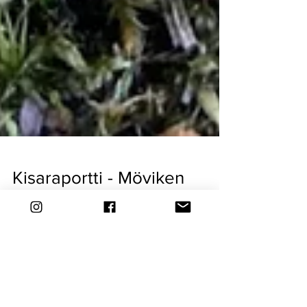
Kisaraportti - Möviken
Runt 2024, Nauvo
#mövikenrunt2024 #nauvo #juoksu #running
#löpning #juoksutapahtuma #naguif
#marathonharjoittelu #kisaraportti Osallistuin
vasta viime...