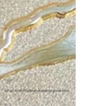
email
runforfunpianykanen@gmail.com