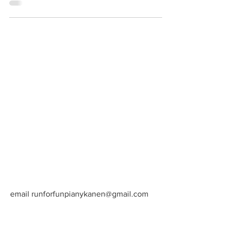
blogistani Tokion maratonin kisaraportin
vuodelta 2017 tänne uuteen...
email
runforfunpianykanen@gmail.com