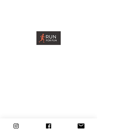
tmi Pia Nykänen
Ilmoittaudu jouksukouluun
Blogi