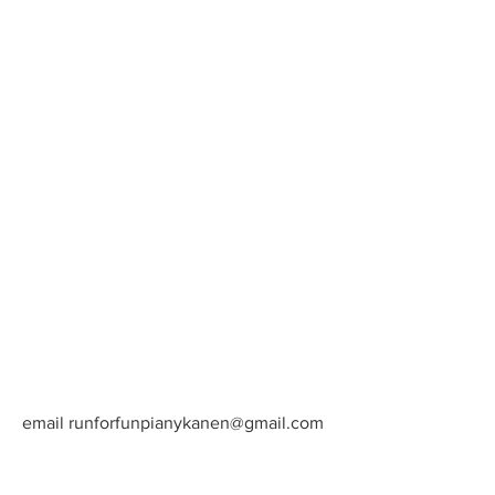
email
runforfunpianykanen@gmail.com