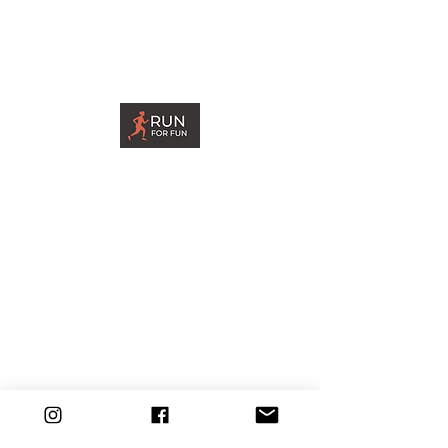
tmi Pia Nykänen
Ilmoittaudu jouksukouluun
Blogi