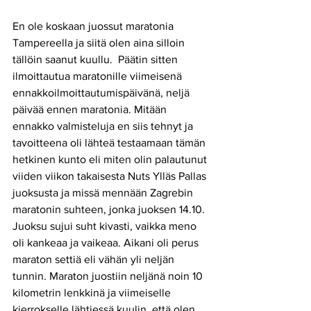
En ole koskaan juossut maratonia 
Tampereella ja siitä olen aina silloin 
tällöin saanut kuullu.  Päätin sitten 
ilmoittautua maratonille viimeisenä 
ennakkoilmoittautumispäivänä, neljä 
päivää ennen maratonia. Mitään 
ennakko valmisteluja en siis tehnyt ja 
tavoitteena oli lähteä testaamaan tämän 
hetkinen kunto eli miten olin palautunut 
viiden viikon takaisesta Nuts Ylläs Pallas 
juoksusta ja missä mennään Zagrebin 
maratonin suhteen, jonka juoksen 14.10. 
Juoksu sujui suht kivasti, vaikka meno 
oli kankeaa ja vaikeaa. Aikani oli perus 
maraton settiä eli vähän yli neljän 
tunnin. Maraton juostiin neljänä noin 10 
kilometrin lenkkinä ja viimeiselle 
kierrokselle lähtiessä kuulin, että olen 