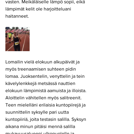
vasten. Meikäläiselle lämpö sopii, eikä 
lämpimät kelit ole harjoitteluani 
haitanneet.  
Lomailin vielä elokuun alkupäivät ja 
myös treenaamisen suhteen pidin 
lomaa. Juoksentelin, venyttelin ja tein 
kävelylenkkejä metsässä nauttien 
elokuun lämpimistä aamuista ja illoista. 
Aloittelin vähitellen myös salitreenit. 
Teen mielelläni erilaisia kuntopiirejä ja 
suunnittelin syksylle pari uutta 
kuntopiiriä, joita testasin salilla. Syksyn 
aikana minun pitäisi mennä salilla 
mukavuusalueeni ulkopuolelle ja 