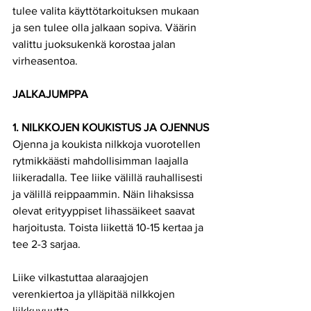
tulee valita käyttötarkoituksen mukaan 
ja sen tulee olla jalkaan sopiva. Väärin 
valittu juoksukenkä korostaa jalan 
virheasentoa.
JALKAJUMPPA
1. NILKKOJEN KOUKISTUS JA OJENNUS
Ojenna ja koukista nilkkoja vuorotellen 
rytmikkäästi mahdollisimman laajalla 
liikeradalla. Tee liike välillä rauhallisesti 
ja välillä reippaammin. Näin lihaksissa 
olevat erityyppiset lihassäikeet saavat 
harjoitusta. Toista liikettä 10-15 kertaa ja 
tee 2-3 sarjaa.
Liike vilkastuttaa alaraajojen 
verenkiertoa ja ylläpitää nilkkojen 
liikkuvuutta.