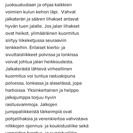
juoksualustaan ja ohjaa kaikkien 
voimien kulun kehon läpi.  Vahvat 
jalkaterän ja säären lihakset antavat 
hyvän tuen jalalle. Jos jalan lihakset 
ovat heikot, ylimääräinen kuormitus 
siirtyy liikeketjussa seuraaviin 
lenkkeihin. Erilaiset kierto- ja 
sivuttaisliikkeet polvissa ja lonkissa 
voivat johtua jalan heikkoudesta. 
Jalkaterästä lähtevä virheellinen 
kuormitus voi tuntua rastuskipuna 
polvessa, lonkassa ja alaselässä, jopa 
hartioissa. Yksinkertainen ja helppo 
jalkajumppa torjuu hyvin 
rasitusvammoja. Jalkojen 
jumppaliikkeistä tärkeimpiä ovat 
pohjelihaksia ja verenkiertoa vahvistava 
nilkkojen ojennus- ja koukistusliike sekä 
varpaiden harotus- ja suoristusliike. 