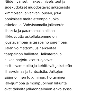
Niiden väliset lihakset, nivelsiteet ja 
sidekudokset muodostavat jalkaterästä 
kimmoisan ja vahvan jousen, joka 
ponkaisee meitä eteenpäin joka 
askeleella. Vahvistamalla jalkaterän 
lihaksia ja parantamalla nilkan 
liikkuvuutta askelluksemme on 
joustavampaa ja tasapaino parempaa. 
Jalan voimattomuus heikentää 
tasapainon hallintaa. Jalkaterän ja 
nilkan harjoitukset suojaavat 
rasitusvammoilta ja kehittävät jalkaterän 
lihasvoimaa ja tuntoaistia. Jalkojen 
säännöllinen tutkiminen, hoitaminen, 
jalkajumppa ja monipuolinen liikunta 
ovat tärkeitä jalkaongelmien ehkäisyssä. 