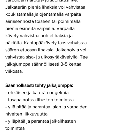
Jalkaterän pieniä lihaksia voi vahvistaa 
koukistamalla ja ojentamalla varpaita 
ääriasennosta toiseen tai poimimalla 
pieniä esineitä varpailla. Varpailla 
kävely vahvistaa pohjelihaksia ja 
päkiöitä. Kantapääkävely taas vahvistaa 
säären etuosan lihaksia. Jalkaholvia voi 
vahvistaa sisä- ja ulkosyrjäkävelyllä. Tee 
jalkajumppa säännöllisesti 3-5 kertaa 
viikossa. 
Säännöllisesti tehty jalkajumppa:
- ehkäisee jalkaterän ongelmia
- tasapainottaa lihasten toimintaa
- yllä pitää ja parantaa jalan ja varpaiden 
nivelten liikkuvuutta
- ylläpitää ja parantaa jalkalihasten 
toimintaa