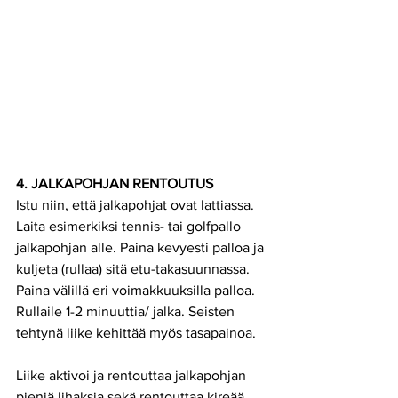
4. JALKAPOHJAN RENTOUTUS
Istu niin, että jalkapohjat ovat lattiassa. 
Laita esimerkiksi tennis- tai golfpallo 
jalkapohjan alle. Paina kevyesti palloa ja 
kuljeta (rullaa) sitä etu-takasuunnassa. 
Paina välillä eri voimakkuuksilla palloa. 
Rullaile 1-2 minuuttia/ jalka. Seisten 
tehtynä liike kehittää myös tasapainoa.
Liike aktivoi ja rentouttaa jalkapohjan 
pieniä lihaksia sekä rentouttaa kireää 