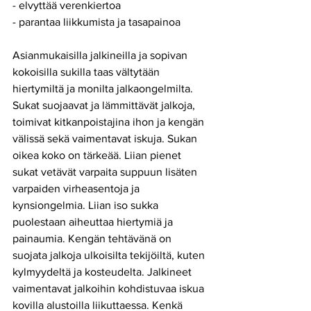
- elvyttää verenkiertoa
- parantaa liikkumista ja tasapainoa
Asianmukaisilla jalkineilla ja sopivan 
kokoisilla sukilla taas vältytään 
hiertymiltä ja monilta jalkaongelmilta. 
Sukat suojaavat ja lämmittävät jalkoja, 
toimivat kitkanpoistajina ihon ja kengän 
välissä sekä vaimentavat iskuja. Sukan 
oikea koko on tärkeää. Liian pienet 
sukat vetävät varpaita suppuun lisäten 
varpaiden virheasentoja ja 
kynsiongelmia. Liian iso sukka 
puolestaan aiheuttaa hiertymiä ja 
painaumia. Kengän tehtävänä on 
suojata jalkoja ulkoisilta tekijöiltä, kuten 
kylmyydeltä ja kosteudelta. Jalkineet 
vaimentavat jalkoihin kohdistuvaa iskua 
kovilla alustoilla liikuttaessa. Kenkä 