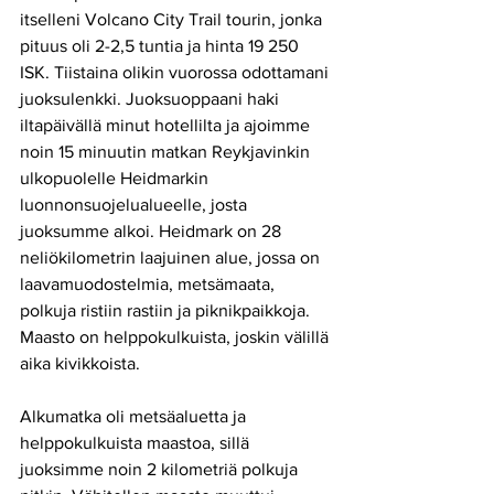
itselleni Volcano City Trail tourin, jonka 
pituus oli 2-2,5 tuntia ja hinta 19 250 
ISK. Tiistaina olikin vuorossa odottamani 
juoksulenkki. Juoksuoppaani haki 
iltapäivällä minut hotellilta ja ajoimme 
noin 15 minuutin matkan Reykjavinkin 
ulkopuolelle Heidmarkin 
luonnonsuojelualueelle, josta 
juoksumme alkoi. Heidmark on 28 
neliökilometrin laajuinen alue, jossa on 
laavamuodostelmia, metsämaata, 
polkuja ristiin rastiin ja piknikpaikkoja. 
Maasto on helppokulkuista, joskin välillä 
aika kivikkoista.
Alkumatka oli metsäaluetta ja 
helppokulkuista maastoa, sillä 
juoksimme noin 2 kilometriä polkuja 