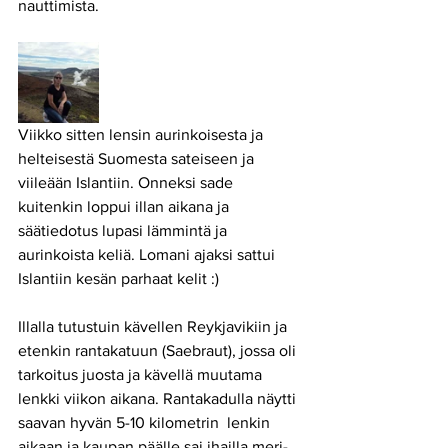
nauttimista.
Viikko sitten lensin aurinkoisesta ja 
helteisestä Suomesta sateiseen ja 
viileään Islantiin. Onneksi sade 
kuitenkin loppui illan aikana ja 
säätiedotus lupasi lämmintä ja 
aurinkoista keliä. Lomani ajaksi sattui 
Islantiin kesän parhaat kelit :)
Illalla tutustuin kävellen Reykjavikiin ja 
etenkin rantakatuun (Saebraut), jossa oli 
tarkoitus juosta ja kävellä muutama 
lenkki viikon aikana. Rantakadulla näytti 
saavan hyvän 5-10 kilometrin  lenkin 
aikaan ja kaupan päälle sai ihailla meri- 