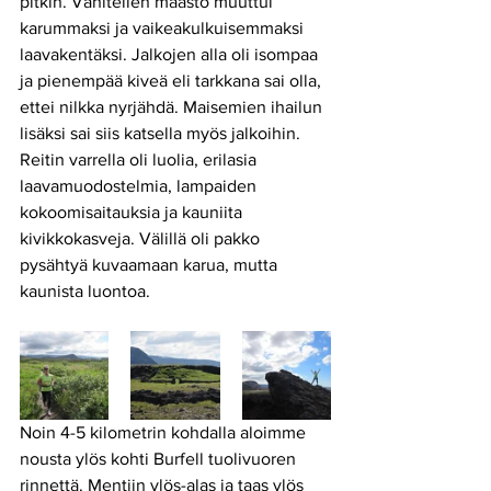
pitkin. Vähitellen maasto muuttui 
karummaksi ja vaikeakulkuisemmaksi 
laavakentäksi. Jalkojen alla oli isompaa 
ja pienempää kiveä eli tarkkana sai olla, 
ettei nilkka nyrjähdä. Maisemien ihailun 
lisäksi sai siis katsella myös jalkoihin. 
Reitin varrella oli luolia, erilasia 
laavamuodostelmia, lampaiden 
kokoomisaitauksia ja kauniita 
kivikkokasveja. Välillä oli pakko 
pysähtyä kuvaamaan karua, mutta 
kaunista luontoa. 
Noin 4-5 kilometrin kohdalla aloimme 
nousta ylös kohti Burfell tuolivuoren 
rinnettä. Mentiin ylös-alas ja taas ylös 