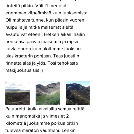
rinteitä pitkin. Välillä meno oli 
enemmän kiipeämistä kuin juoksemista! 
Oli mahtava tunne, kun pääsin vuoren 
huipulle ja mitkä maisemat sieltä 
avautuivat eteeni. Hetken aikaa ihailin 
henkeäsalpaavia maisemia ja räpsin 
kuvia ennen kuin aloitimme juoksun 
alas kraaterin pohjaan. Taas juostiin 
rinnettä alas ja ylös. Tosi tehokasta 
mäkijuoksua siis :)
Paluureitti kulki aikalailla samaa reittiä 
kuin menomatka ja viimesiet 2 
kilometriä juoksimme polkua pitkin 
tulevaa maraton vauhtiani. Lenkin 