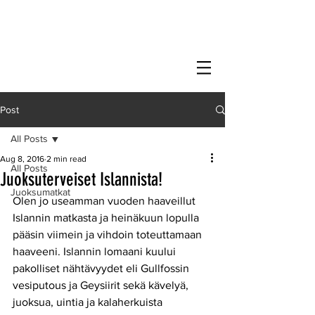
Post
All Posts
Aug 8, 2016
2 min read
All Posts
Juoksuterveiset Islannista!
Juoksumatkat
Olen jo useamman vuoden haaveillut 
Islannin matkasta ja heinäkuun lopulla 
pääsin viimein ja vihdoin toteuttamaan 
haaveeni. Islannin lomaani kuului 
pakolliset nähtävyydet eli Gullfossin 
vesiputous ja Geysiirit sekä kävelyä, 
juoksua, uintia ja kalaherkuista 