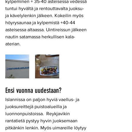
kylpeminen + 35-40 asteisessa vedessä 
tuntui hyvältä ja rentouttavalta juoksu- 
ja kävelylenkin jälkeen. Kokeilin myös 
höyrysaunaa ja kylpemistä +40-44 
asteisessa altaassa. Uintireissun jälkeen 
nautin satamassa herkullisen kala-
aterian.
Ensi vuonna uudestaan?
Islannissa on paljon hyviä vaellus- ja 
juoksureittejä puistoalueilla ja 
luonnonpuistoissa.  Reykjavikin 
rantatietä pystyy hyvin juoksemaan 
pitkänkin lenkin. Myös uimareille löytyy 