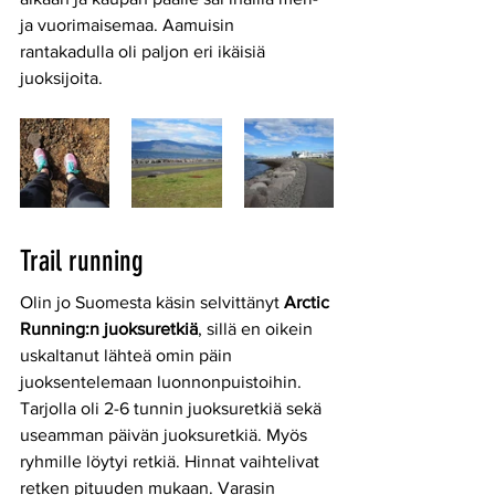
ja vuorimaisemaa. Aamuisin 
rantakadulla oli paljon eri ikäisiä 
juoksijoita.
Trail running
Olin jo Suomesta käsin selvittänyt 
Arctic 
Running:n juoksuretkiä
, sillä en oikein 
uskaltanut lähteä omin päin 
juoksentelemaan luonnonpuistoihin. 
Tarjolla oli 2-6 tunnin juoksuretkiä sekä 
useamman päivän juoksuretkiä. Myös 
ryhmille löytyi retkiä. Hinnat vaihtelivat 
retken pituuden mukaan. Varasin 