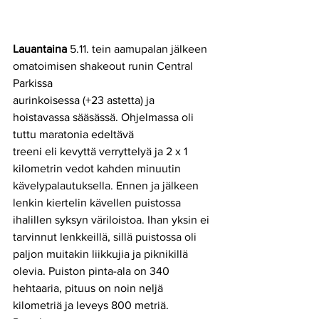
Lauantaina
 5.11. tein aamupalan jälkeen 
omatoimisen shakeout runin Central 
Parkissa 
aurinkoisessa (+23 astetta) ja 
hoistavassa sääsässä. Ohjelmassa oli 
tuttu maratonia edeltävä
treeni eli kevyttä verryttelyä ja 2 x 1 
kilometrin vedot kahden minuutin 
kävelypalautuksella. Ennen ja jälkeen 
lenkin kiertelin kävellen puistossa 
ihalillen syksyn väriloistoa. Ihan yksin ei 
tarvinnut lenkkeillä, sillä puistossa oli 
paljon muitakin liikkujia ja piknikillä 
olevia. Puiston pinta-ala on 340 
hehtaaria, pituus on noin neljä 
kilometriä ja leveys 800 metriä. 