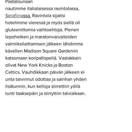
Pastalounaan
nautimme italialaisessa ravintolassa, 
Serafiina
ssa.
 Ravintola sijaitsi 
hotelimme vieressä ja myös siellä oli 
gluteenittomia vaihtoehtoja. Pienen 
lepohetken ja maratonvarusiteiden 
valmiiksilaittamisen jälkeen lähdimme 
kävellen Madison Square Gardeniin 
katsomaan koripallopeliä. Vastakkain 
olivat New York Knicks ja Boston 
Celtics. Vauhdikkaan päivän jälkeen ei 
unta tarvinnut odottaa ja sainhan yhden 
lisätunnin, kun kelloja siirrettiin yöllä 
tunti taaksepäin ja siirryttiin talviaikaan.