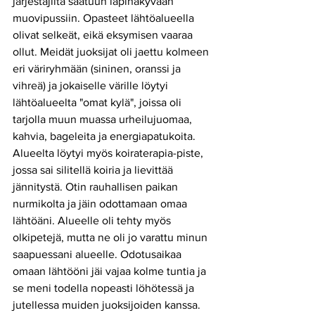
järjestäjiltä saatuun läpinäkyvään 
muovipussiin. Opasteet lähtöalueella 
olivat selkeät, eikä eksymisen vaaraa 
ollut. Meidät juoksijat oli jaettu kolmeen 
eri väriryhmään (sininen, oranssi ja
vihreä) ja jokaiselle värille löytyi 
lähtöalueelta "omat kylä", joissa oli 
tarjolla muun muassa urheilujuomaa, 
kahvia, bageleita ja energiapatukoita. 
Alueelta löytyi myös koiraterapia-piste,
jossa sai silitellä koiria ja lievittää 
jännitystä. Otin rauhallisen paikan 
nurmikolta ja jäin odottamaan omaa 
lähtöäni. Alueelle oli tehty myös 
olkipetejä, mutta ne oli jo varattu minun 
saapuessani alueelle. Odotusaikaa 
omaan lähtööni jäi vajaa kolme tuntia ja 
se meni todella nopeasti löhötessä ja 
jutellessa muiden juoksijoiden kanssa. 