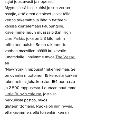
sujui joustavasti ja nopeasti. 
Myymälässä taas kuhisi jo sen verran 
ostajia, että omat ostokset jäivät tällä 
kertaa tekemättä ja lähdin tyttäreni 
kanssa kiertelemään kaupungille. 
Kävelimme muun muassa pitkin
 High 
Line Parkia
, joka on 2,3 kilometrin 
mittainen puisto. Se on rakennettu 
vanhan maasillan päällä kulkevalle 
junaradalle. Ihailimme myös 
The Vessel
eli
"New Yorkin rappuset" rakennelmaa. Se 
on ovaalin muotoinen 15 kerrosta korkea
rakennelma, joka koostuu 154 portaasta 
ja 2 500 rappusesta. Lounaan nautimme 
Little Ruby`s cafessa
, josta sai 
herkullista pastaa, myös 
gluteenittomana. Ruoka oli niin hyvää, 
että kävimme siellä toisenkin kerran 