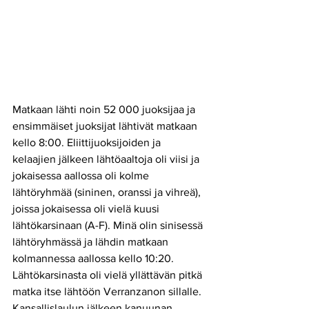
Matkaan lähti noin 52 000 juoksijaa ja 
ensimmäiset juoksijat lähtivät matkaan 
kello 8:00. Eliittijuoksijoiden ja 
kelaajien jälkeen lähtöaaltoja oli viisi ja 
jokaisessa aallossa oli kolme 
lähtöryhmää (sininen, oranssi ja vihreä), 
joissa jokaisessa oli vielä kuusi 
lähtökarsinaan (A-F). Minä olin sinisessä 
lähtöryhmässä ja lähdin matkaan 
kolmannessa aallossa kello 10:20.
Lähtökarsinasta oli vielä yllättävän pitkä 
matka itse lähtöön Verranzanon sillalle.
Kansallislaulun jälkeen kanuunan 