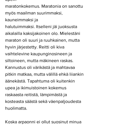
maratonkokemus. Maratonia on sanottu 
myös maailman suurimmaksi, 
kauneimmaksi ja
halutuimmaksi. Itselleni jäi juoksusta 
aikalailla kaksijakoinen olo. Mielestäni 
maraton oli suuri ja ruuhkainen, mutta 
hyvin järjestetty. Reitti oli kiva 
vaihtelevine kaupunginosineen ja 
siltoineen, mutta mäkineen raskas. 
Kannustus oli värikästä ja mahtavaa 
pitkin matkaa, mutta välillä ehkä liiankin 
äänekästä. Tapahtuma oli kuitenkin 
upea ja ikimuistoinen kokemus 
raskaasta reitistä, lämpimästä ja 
kosteasta säästä sekä väenpaljoudesta 
huolimatta.
Koska arpaonni ei ollut suosinut minua 