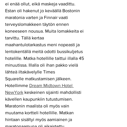
ei enää ollut, eikä maskeja vaadittu. 
Estan oli hakenut jo keväällä Bostonin 
maratonia varten ja Finnair vaati 
terveyslomakkeen täytön ennen 
koneeseen nousua. Muita lomakkeita ei 
tarvittu. Tällä kertaa 
maahantulotarkastus meni nopeasti ja 
lentokentällä meitä odotti bussikuljetus 
hotelille. Matka hotellille taittui illalla 45 
minuutissa. Illalla oli ihan pakko vielä  
lähteä iltakävelylle Times
Squarelle matkustamisen jälkeen. 
Hotellimme 
Dream Midtown Hotel 
NewYork
 keskeinen sijainti mahdollisti 
kävellen kaupunkiin tutustumisen. 
Maratonin maalista oli myös vain 
muutama kortteli hotellille. Matkan 
hintaan sisältyi myös aamiainen ja 
maratonaamuna oli aikaistettu 