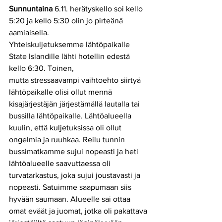
Sunnuntaina 
6.11.
herätyskello soi kello 
5:20 ja kello 5:30 olin jo pirteänä 
aamiaisella.
Yhteiskuljetuksemme lähtöpaikalle 
State Islandille lähti hotellin edestä 
kello 6:30. Toinen,
mutta stressaavampi vaihtoehto siirtyä 
lähtöpaikalle olisi ollut mennä 
kisajärjestäjän järjestämällä lautalla tai 
bussilla lähtöpaikalle. Lähtöalueella 
kuulin, että kuljetuksissa oli ollut
ongelmia ja ruuhkaa. Reilu tunnin 
bussimatkamme sujui nopeasti ja heti 
lähtöalueelle saavuttaessa oli 
turvatarkastus, joka sujui joustavasti ja 
nopeasti. Satuimme saapumaan siis 
hyvään saumaan. Alueelle sai ottaa 
omat eväät ja juomat, jotka oli pakattava 