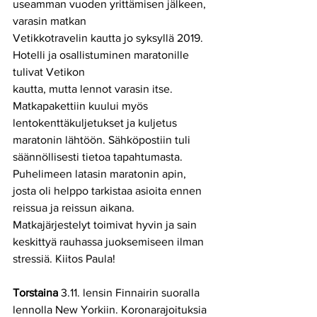
useamman vuoden yrittämisen jälkeen, 
varasin matkan
Vetikkotravelin kautta jo syksyllä 2019. 
Hotelli ja osallistuminen maratonille 
tulivat Vetikon
kautta, mutta lennot varasin itse. 
Matkapakettiin kuului myös 
lentokenttäkuljetukset ja kuljetus 
maratonin lähtöön. Sähköpostiin tuli 
säännöllisesti tietoa tapahtumasta. 
Puhelimeen latasin maratonin apin, 
josta oli helppo tarkistaa asioita ennen 
reissua ja reissun aikana. 
Matkajärjestelyt toimivat hyvin ja sain 
keskittyä rauhassa juoksemiseen ilman 
stressiä. Kiitos Paula! 
Torstaina
 3.11. lensin Finnairin suoralla 
lennolla New Yorkiin. Koronarajoituksia 