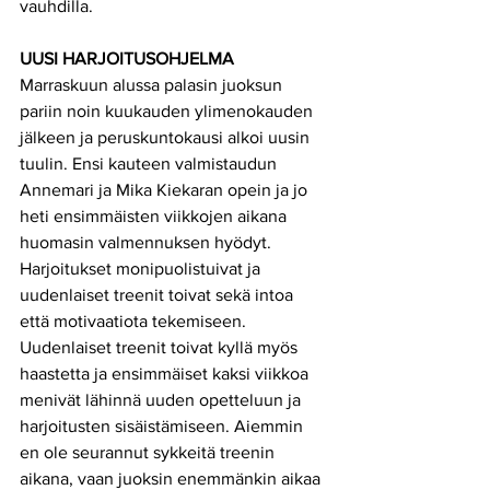
vauhdilla. 
UUSI HARJOITUSOHJELMA
Marraskuun alussa palasin juoksun 
pariin noin kuukauden ylimenokauden 
jälkeen ja peruskuntokausi alkoi uusin 
tuulin. Ensi kauteen valmistaudun 
Annemari ja Mika Kiekaran opein ja jo 
heti ensimmäisten viikkojen aikana 
huomasin valmennuksen hyödyt. 
Harjoitukset monipuolistuivat ja 
uudenlaiset treenit toivat sekä intoa 
että motivaatiota tekemiseen. 
Uudenlaiset treenit toivat kyllä myös 
haastetta ja ensimmäiset kaksi viikkoa 
menivät lähinnä uuden opetteluun ja 
harjoitusten sisäistämiseen. Aiemmin 
en ole seurannut sykkeitä treenin 
aikana, vaan juoksin enemmänkin aikaa 