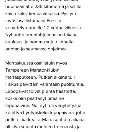
huomaamatta 235 kilometriä ja salilla 
kävin kaksi kertaa viikossa. Pystyin 
myös osallistumaan Fressin 
venyttelytunneille 1-2 kertaa viikossa. 
Nyt uutta treeniohjelmaa on takana 
kuukausi ja homma sujuu. Innolla 
odotan jo seuraavaa ohjelmaa. 
Marraskuussa osallistuin myös 
Tampereen Maratonklubin 
marrasputkeen. Putken aikana tuli 
liikkua päivittäin vähintään puolituntia. 
Lepopäivät toivat pientä haastetta, 
koska olin päättänyt pitää ne 
lepopäivinä. No, nyt tuli venyteltyä ja 
kerättyä hyötyaskelia lepopäivinä, jotta 
putki ei katkeaisi. Marrasputken aikana 
oli kiva seurata muiden treenausta ja 