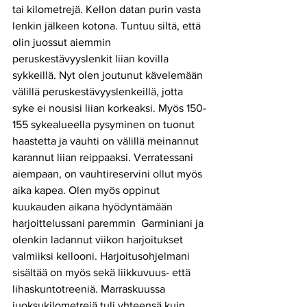
tai kilometrejä. Kellon datan purin vasta 
lenkin jälkeen kotona. Tuntuu siltä, että 
olin juossut aiemmin 
peruskestävyyslenkit liian kovilla 
sykkeillä. Nyt olen joutunut kävelemään 
välillä peruskestävyyslenkeillä, jotta 
syke ei nousisi liian korkeaksi. Myös 150-
155 sykealueella pysyminen on tuonut 
haastetta ja vauhti on välillä meinannut 
karannut liian reippaaksi. Verratessani 
aiempaan, on vauhtireservini ollut myös 
aika kapea. Olen myös oppinut 
kuukauden aikana hyödyntämään 
harjoittelussani paremmin  Garminiani ja 
olenkin ladannut viikon harjoitukset 
valmiiksi kellooni. Harjoitusohjelmani 
sisältää on myös sekä liikkuvuus- että 
lihaskuntotreeniä. Marraskuussa 
juoksukilometrejä tuli yhteensä kuin 