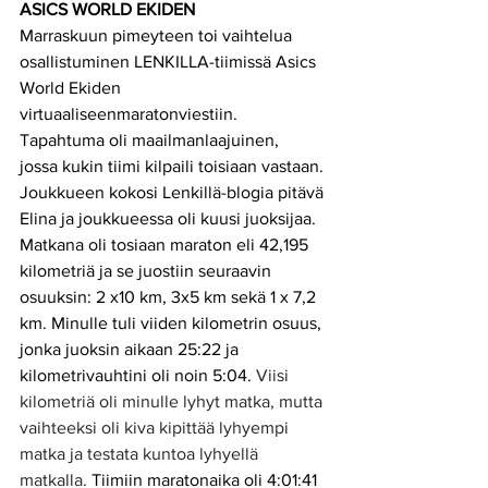
ASICS WORLD EKIDEN
Marraskuun pimeyteen toi vaihtelua 
osallistuminen LENKILLA-tiimissä Asics 
World Ekiden   
virtuaaliseenmaratonviestiin. 
Tapahtuma oli maailmanlaajuinen,  
jossa kukin tiimi kilpaili toisiaan vastaan. 
Joukkueen kokosi Lenkillä-blogia pitävä 
Elina ja joukkueessa oli kuusi juoksijaa. 
Matkana oli tosiaan maraton eli 42,195 
kilometriä ja se juostiin seuraavin 
osuuksin: 2 x10 km, 3x5 km sekä 1 x 7,2 
km. Minulle tuli viiden kilometrin osuus, 
jonka juoksin aikaan 25:22 ja 
kilometrivauhtini oli noin 5:04. 
Viisi 
kilometriä oli minulle lyhyt matka, mutta 
vaihteeksi oli kiva kipittää lyhyempi 
matka ja testata kuntoa lyhyellä 
matkalla. 
Tiimiin maratonaika oli 4:01:41 