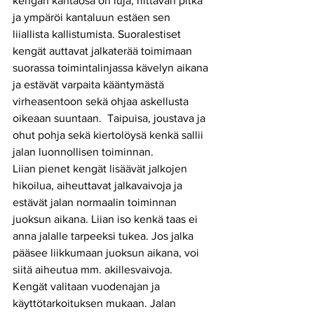
kengän kantaosa on luja, riittävän pitkä 
ja ympäröi kantaluun estäen sen 
liiallista kallistumista. Suoralestiset 
kengät auttavat jalkaterää toimimaan 
suorassa toimintalinjassa kävelyn aikana 
ja estävät varpaita kääntymästä 
virheasentoon sekä ohjaa askellusta 
oikeaan suuntaan.  Taipuisa, joustava ja 
ohut pohja sekä kiertolöysä kenkä sallii 
jalan luonnollisen toiminnan. 
Liian pienet kengät lisäävät jalkojen 
hikoilua, aiheuttavat jalkavaivoja ja 
estävät jalan normaalin toiminnan 
juoksun aikana. Liian iso kenkä taas ei 
anna jalalle tarpeeksi tukea. Jos jalka 
pääsee liikkumaan juoksun aikana, voi 
siitä aiheutua mm. akillesvaivoja. 
Kengät valitaan vuodenajan ja 
käyttötarkoituksen mukaan. Jalan 