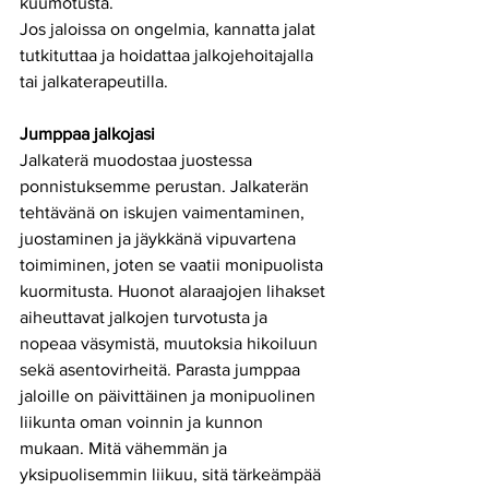
kuumotusta.  
Jos jaloissa on ongelmia, kannatta jalat 
tutkituttaa ja hoidattaa jalkojehoitajalla 
tai jalkaterapeutilla. 
Jumppaa jalkojasi
Jalkaterä muodostaa juostessa 
ponnistuksemme perustan. Jalkaterän 
tehtävänä on iskujen vaimentaminen, 
juostaminen ja jäykkänä vipuvartena 
toimiminen, joten se vaatii monipuolista 
kuormitusta. Huonot alaraajojen lihakset 
aiheuttavat jalkojen turvotusta ja 
nopeaa väsymistä, muutoksia hikoiluun 
sekä asentovirheitä. Parasta jumppaa 
jaloille on päivittäinen ja monipuolinen 
liikunta oman voinnin ja kunnon 
mukaan. Mitä vähemmän ja 
yksipuolisemmin liikuu, sitä tärkeämpää 