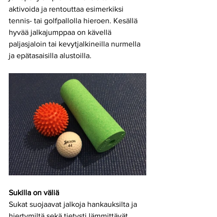
aktivoida ja rentouttaa esimerkiksi 
tennis- tai golfpallolla hieroen. Kesällä 
hyvää jalkajumppaa on kävellä 
paljasjaloin tai kevytjalkineilla nurmella 
ja epätasaisilla alustoilla. 
Sukilla on väliä
Sukat suojaavat jalkoja hankauksilta ja 
hiertymiltä sekä tietysti lämmittävät 