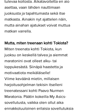
tulevaa koitosta. Aikatavoitetta en aio 
asettaa, vaan lähden nauttimaan 
juoksusta ja tapahtumasta sekä itse 
matkasta. Ainakin nyt ajattelen näin, 
mutta ainahan ajatukset voivat muttua 
matkan varrella.
Mutta, miten treenaan kohti Tokiota?
Miten treenata kohti Tokiota, kun 
juoksu on keskellä talvea ja aiemmat 
maratonini ovat olleet alku- tai 
loppukesästä. Siinäpä haastetta ja 
motivaatiota meikäläiselle!
Viime keväänä mietin, millaisen 
harjoitusohjelman tekisin itselleni 
treenatessani kohti Paavo Nurmen 
Maratonia. Päätin kokeilla My Asics-
sovellutusta, vaikka olen ollut aika 
ennakkoluuloinen erilaisia sovellutuksia 