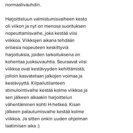
normaalivauhdin.
Harjoitteluun valmistumisvaiheen kesto 
oli viikon ja nyt on menosa suorituksen 
nopeuttamisvaihe, joka kestää viisi 
viikkoa. Viikkojen aikana tehdään 
erilaisia nopeuteen keskittyviä 
harjoituksia, joiden tarkoituksena on 
kohentaa juoksuvauhtia. Seuraavat viisi 
viikkoa ovat kestävyyden kehittämistä, 
jolloin kasvatetaan jalkojen voimaa ja 
kestävyyttä. Kilpailutilanteen 
stimulointivaihe kestää kolme viikkoa ja 
sen jälkeen alkaakin harjoittelun 
vähentäminen kohti H-hetkeä. Kisan 
jälkeen palautumisvaihe kestää kolme 
viikkoa. Ja sitten onkin uuden ohjelman 
laatimisen aika :)