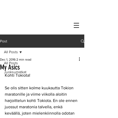
Post
All Posts
Dec 1, 2016
2 min read
All Posts
My Asics
Juoksumatkat
Kohti Tokiota!
Se olis sitten kolme kuukautta Tokion 
maratonille ja viime viikolla aloitin 
harjoittelun kohti Tokiota. En ole ennen 
juossut maratonia talvella, enkä 
keväällä, joten mielenkiinnolla odotan 