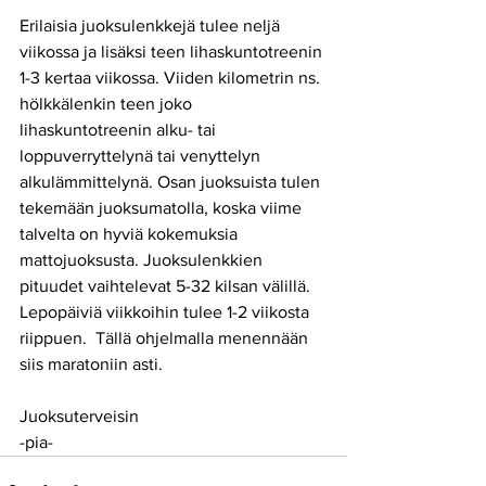
Erilaisia juoksulenkkejä tulee neljä 
viikossa ja lisäksi teen lihaskuntotreenin 
1-3 kertaa viikossa. Viiden kilometrin ns. 
hölkkälenkin teen joko 
lihaskuntotreenin alku- tai 
loppuverryttelynä tai venyttelyn 
alkulämmittelynä. Osan juoksuista tulen 
tekemään juoksumatolla, koska viime 
talvelta on hyviä kokemuksia 
mattojuoksusta. Juoksulenkkien 
pituudet vaihtelevat 5-32 kilsan välillä. 
Lepopäiviä viikkoihin tulee 1-2 viikosta 
riippuen.  Tällä ohjelmalla menennään 
siis maratoniin asti.
Juoksuterveisin
-pia-