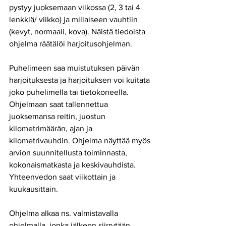
pystyy juoksemaan viikossa (2, 3 tai 4 
lenkkiä/ viikko) ja millaiseen vauhtiin 
(kevyt, normaali, kova). Näistä tiedoista 
ohjelma räätälöi harjoitusohjelman.
Puhelimeen saa muistutuksen päivän 
harjoituksesta ja harjoituksen voi kuitata 
joko puhelimella tai tietokoneella. 
Ohjelmaan saat tallennettua 
juoksemansa reitin, juostun 
kilometrimäärän, ajan ja 
kilometrivauhdin. Ohjelma näyttää myös 
arvion suunnitellusta toiminnasta, 
kokonaismatkasta ja keskivauhdista. 
Yhteenvedon saat viikottain ja 
kuukausittain.
Ohjelma alkaa ns. valmistavalla 
ohjelmalla, jonka jälkeen siirrytään 