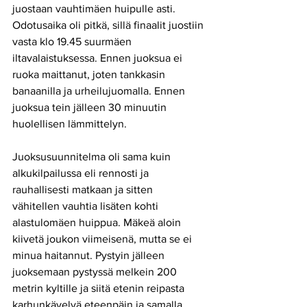
juostaan vauhtimäen huipulle asti. 
Odotusaika oli pitkä, sillä finaalit juostiin 
vasta klo 19.45 suurmäen 
iltavalaistuksessa. Ennen juoksua ei 
ruoka maittanut, joten tankkasin 
banaanilla ja urheilujuomalla. Ennen 
juoksua tein jälleen 30 minuutin 
huolellisen lämmittelyn. 
Juoksusuunnitelma oli sama kuin 
alkukilpailussa eli rennosti ja 
rauhallisesti matkaan ja sitten
vähitellen vauhtia lisäten kohti 
alastulomäen huippua. Mäkeä aloin 
kiivetä joukon viimeisenä, mutta se ei 
minua haitannut. Pystyin jälleen 
juoksemaan pystyssä melkein 200 
metrin kyltille ja siitä etenin reipasta 
karhunkävelyä eteenpäin ja samalla 