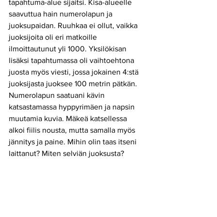
tapahtuma-alue sijaitsi. Kisa-alueelle 
saavuttua hain numerolapun ja 
juoksupaidan. Ruuhkaa ei ollut, vaikka 
juoksijoita oli eri matkoille 
ilmoittautunut yli 1000. Yksilökisan 
lisäksi tapahtumassa oli vaihtoehtona 
juosta myös viesti, jossa jokainen 4:stä 
juoksijasta juoksee 100 metrin pätkän.
Numerolapun saatuani kävin 
katsastamassa hyppyrimäen ja napsin 
muutamia kuvia. Mäkeä katsellessa 
alkoi fiilis nousta, mutta samalla myös 
jännitys ja paine. Mihin olin taas itseni 
laittanut? Miten selviän juoksusta?