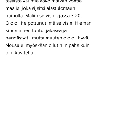
tasaista vauhtia koko matkan kohtia 
maalia, joka sijaitsi alastulomäen 
huipulla. Maliin selvisin ajassa 3:20. 
Olo oli helpottunut, mä selvisin! Hieman 
kipuaminen tuntui jaloissa ja 
hengästytti, mutta muuten olo oli hyvä. 
Nousu ei myöskään ollut niin paha kuin 
olin kuvitellut.