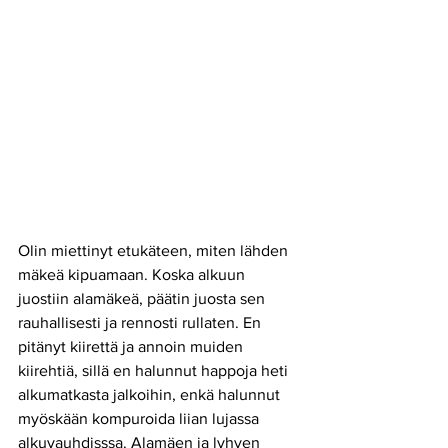
Olin miettinyt etukäteen, miten lähden 
mäkeä kipuamaan. Koska alkuun 
juostiin alamäkeä, päätin juosta sen 
rauhallisesti ja rennosti rullaten. En 
pitänyt kiirettä ja annoin muiden 
kiirehtiä, sillä en halunnut happoja heti 
alkumatkasta jalkoihin, enkä halunnut 
myöskään kompuroida liian lujassa 
alkuvauhdisssa. Alamäen ja lyhyen 