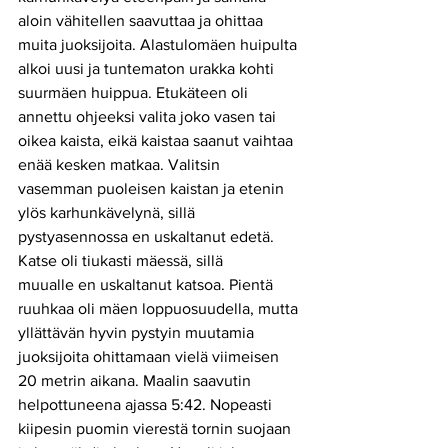
aloin vähitellen saavuttaa ja ohittaa 
muita juoksijoita. Alastulomäen huipulta 
alkoi uusi ja tuntematon urakka kohti 
suurmäen huippua. Etukäteen oli 
annettu ohjeeksi valita joko vasen tai 
oikea kaista, eikä kaistaa saanut vaihtaa 
enää kesken matkaa. Valitsin 
vasemman puoleisen kaistan ja etenin 
ylös karhunkävelynä, sillä 
pystyasennossa en uskaltanut edetä. 
Katse oli tiukasti mäessä, sillä
muualle en uskaltanut katsoa. Pientä 
ruuhkaa oli mäen loppuosuudella, mutta 
yllättävän hyvin pystyin muutamia 
juoksijoita ohittamaan vielä viimeisen 
20 metrin aikana. Maalin saavutin 
helpottuneena ajassa 5:42. Nopeasti 
kiipesin puomin vierestä tornin suojaan 