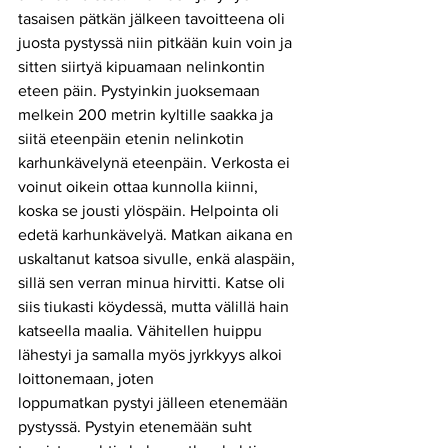
tasaisen pätkän jälkeen tavoitteena oli 
juosta pystyssä niin pitkään kuin voin ja 
sitten siirtyä kipuamaan nelinkontin 
eteen päin. Pystyinkin juoksemaan 
melkein 200 metrin kyltille saakka ja 
siitä eteenpäin etenin nelinkotin 
karhunkävelynä eteenpäin. Verkosta ei 
voinut oikein ottaa kunnolla kiinni, 
koska se jousti ylöspäin. Helpointa oli 
edetä karhunkävelyä. Matkan aikana en 
uskaltanut katsoa sivulle, enkä alaspäin, 
sillä sen verran minua hirvitti. Katse oli 
siis tiukasti köydessä, mutta välillä hain 
katseella maalia. Vähitellen huippu 
lähestyi ja samalla myös jyrkkyys alkoi 
loittonemaan, joten
loppumatkan pystyi jälleen etenemään 
pystyssä. Pystyin etenemään suht 