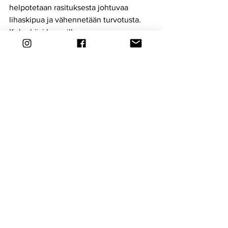
helpotetaan rasituksesta johtuvaa 
lihaskipua ja vähennetään turvotusta. 
Keho kävi loppuillan
kierroksilla, eikä ruokakaan maistunut 
ennen kuin pääsin mökille.
Sää suosi koko päivän tapahtumaa. 
Aurinko paistoi ja mittari näytti + 20 
astetta vielä illan
hämärtyessäkin. Kisa oli hyvin ja 
turvallisesti järjestetty. Ennen 
tapahtumaa sai sähköpostiin 
juoksijanoppaan, jossa oli ohjeet ja 
säännöt selkeästi kerrottu. Paikan päällä 
pauhaava musiikki ja juontajien 
höpöttely antoi kivasti virtaa ja fiilistä. 
Kiva ja mielenkiintoinen tapahtuma. 
Vaikka heti kisan jälkeen mietin ylhäällä 