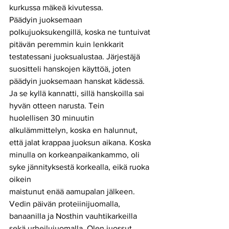
kurkussa mäkeä kivutessa. 
Päädyin juoksemaan 
polkujuoksukengillä, koska ne tuntuivat 
pitävän peremmin kuin lenkkarit 
testatessani juoksualustaa. Järjestäjä 
suositteli hanskojen käyttöä, joten 
päädyin juoksemaan hanskat kädessä. 
Ja se kyllä kannatti, sillä hanskoilla sai 
hyvän otteen narusta. Tein
huolellisen 30 minuutin 
alkulämmittelyn, koska en halunnut, 
että jalat krappaa juoksun aikana. Koska 
minulla on korkeanpaikankammo, oli 
syke jännityksestä korkealla, eikä ruoka 
oikein
maistunut enää aamupalan jälkeen. 
Vedin päivän proteiinijuomalla, 
banaanilla ja Nosthin vauhtikarkeilla 
sekä urheilujuomalla. Olen juossut 