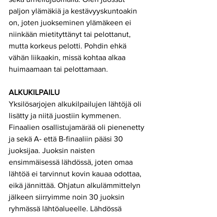
paljon ylämäkiä ja kestävyyskuntoakin 
on, joten juokseminen ylämäkeen ei 
niinkään mietityttänyt tai pelottanut, 
mutta korkeus pelotti. Pohdin ehkä 
vähän liikaakin, missä kohtaa alkaa 
huimaamaan tai pelottamaan.
ALKUKILPAILU
Yksilösarjojen alkukilpailujen lähtöjä oli 
lisätty ja niitä juostiin kymmenen. 
Finaalien osallistujamärää oli pienenetty 
ja sekä A- että B-finaaliin pääsi 30 
juoksijaa. Juoksin naisten 
ensimmäisessä lähdössä, joten omaa 
lähtöä ei tarvinnut kovin kauaa odottaa, 
eikä jännittää. Ohjatun alkulämmittelyn 
jälkeen siirryimme noin 30 juoksin 
ryhmässä lähtöalueelle. Lähdössä 