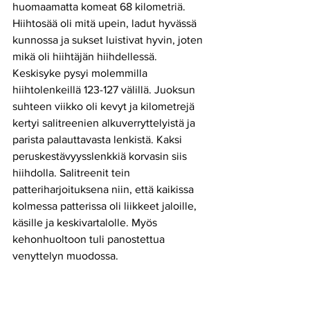
huomaamatta komeat 68 kilometriä. 
Hiihtosää oli mitä upein, ladut hyvässä 
kunnossa ja sukset luistivat hyvin, joten 
mikä oli hiihtäjän hiihdellessä. 
Keskisyke pysyi molemmilla 
hiihtolenkeillä 123-127 välillä. Juoksun 
suhteen viikko oli kevyt ja kilometrejä 
kertyi salitreenien alkuverryttelyistä ja 
parista palauttavasta lenkistä. Kaksi 
peruskestävyysslenkkiä korvasin siis 
hiihdolla. Salitreenit tein 
patteriharjoituksena niin, että kaikissa 
kolmessa patterissa oli liikkeet jaloille, 
käsille ja keskivartalolle. Myös 
kehonhuoltoon tuli panostettua 
venyttelyn muodossa. 