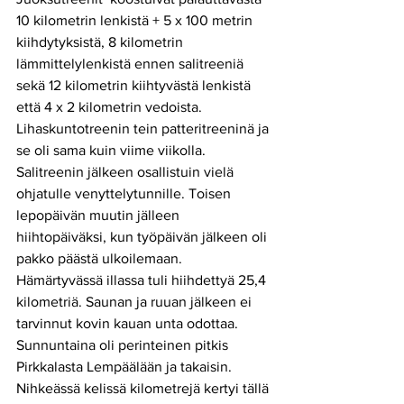
10 kilometrin lenkistä + 5 x 100 metrin 
kiihdytyksistä, 8 kilometrin 
lämmittelylenkistä ennen salitreeniä 
sekä 12 kilometrin kiihtyvästä lenkistä 
että 4 x 2 kilometrin vedoista. 
Lihaskuntotreenin tein patteritreeninä ja 
se oli sama kuin viime viikolla. 
Salitreenin jälkeen osallistuin vielä 
ohjatulle venyttelytunnille. Toisen 
lepopäivän muutin jälleen 
hiihtopäiväksi, kun työpäivän jälkeen oli 
pakko päästä ulkoilemaan. 
Hämärtyvässä illassa tuli hiihdettyä 25,4 
kilometriä. Saunan ja ruuan jälkeen ei 
tarvinnut kovin kauan unta odottaa. 
Sunnuntaina oli perinteinen pitkis 
Pirkkalasta Lempäälään ja takaisin. 
Nihkeässä kelissä kilometrejä kertyi tällä 