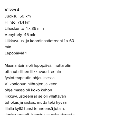
Viikko 4
Juoksu  50 km
Hiihto  71,4 km
Lihaskunto  1 x 35 min
Venyttely  45 min 
Liikkuvuus- ja koordinaatiotreeni 1 x 60 
min 
Lepopäiviä 1
Maanantaina oli lepopäivä, mutta olin 
ottanut siihen liikkuvuustreenin 
fysioterapeutin ohjauksessa. 
Viikonlopun hiihtojen jälkeen 
ohjelmassa oli koko kehon 
liikkuvuustreeni ja se oli yllättävän 
tehokas ja raskas, mutta teki hyvää. 
Illalla kyllä tunsi tehneensä jotain. 
Juoksutreenit  koostuivat palauttavasta 