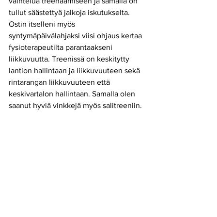
vaihtelua treenaamiseen ja samalla on 
tullut säästettyä jalkoja iskutukselta. 
Ostin itselleni myös 
syntymäpäivälahjaksi viisi ohjaus kertaa 
fysioterapeutilta parantaakseni 
liikkuvuutta. Treenissä on keskitytty 
lantion hallintaan ja liikkuvuuteen sekä 
rintarangan liikkuvuuteen että 
keskivartalon hallintaan. Samalla olen 
saanut hyviä vinkkejä myös salitreeniin.