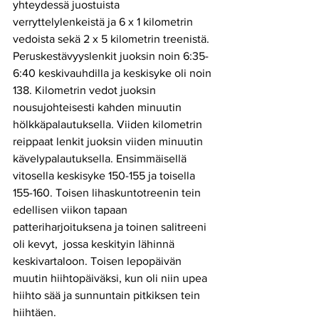
yhteydessä juostuista 
verryttelylenkeistä ja 6 x 1 kilometrin 
vedoista sekä 2 x 5 kilometrin treenistä. 
Peruskestävyyslenkit juoksin noin 6:35-
6:40 keskivauhdilla ja keskisyke oli noin 
138. Kilometrin vedot juoksin 
nousujohteisesti kahden minuutin 
hölkkäpalautuksella. Viiden kilometrin 
reippaat lenkit juoksin viiden minuutin 
kävelypalautuksella. Ensimmäisellä 
vitosella keskisyke 150-155 ja toisella 
155-160. Toisen lihaskuntotreenin tein 
edellisen viikon tapaan 
patteriharjoituksena ja toinen salitreeni 
oli kevyt,  jossa keskityin lähinnä 
keskivartaloon. Toisen lepopäivän 
muutin hiihtopäiväksi, kun oli niin upea 
hiihto sää ja sunnuntain pitkiksen tein 
hiihtäen. 