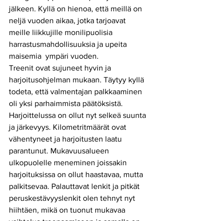
jälkeen. Kyllä on hienoa, että meillä on 
neljä vuoden aikaa, jotka tarjoavat 
meille liikkujille monilipuolisia 
harrastusmahdollisuuksia ja upeita 
maisemia  ympäri vuoden. 
Treenit ovat sujuneet hyvin ja 
harjoitusohjelman mukaan. Täytyy kyllä 
todeta, että valmentajan palkkaaminen 
oli yksi parhaimmista päätöksistä. 
Harjoittelussa on ollut nyt selkeä suunta 
ja järkevyys. Kilometritmäärät ovat 
vähentyneet ja harjoitusten laatu 
parantunut. Mukavuusalueen 
ulkopuolelle meneminen joissakin 
harjoituksissa on ollut haastavaa, mutta 
palkitsevaa. Palauttavat lenkit ja pitkät 
peruskestävyyslenkit olen tehnyt nyt 
hiihtäen, mikä on tuonut mukavaa 