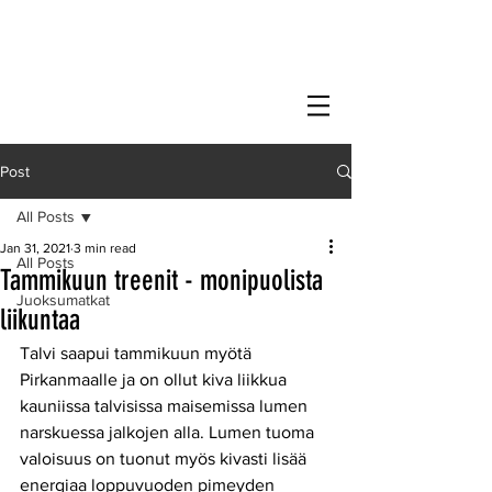
Post
All Posts
Jan 31, 2021
3 min read
All Posts
Tammikuun treenit - monipuolista
Juoksumatkat
liikuntaa
Talvi saapui tammikuun myötä 
Pirkanmaalle ja on ollut kiva liikkua 
kauniissa talvisissa maisemissa lumen 
narskuessa jalkojen alla. Lumen tuoma 
valoisuus on tuonut myös kivasti lisää 
energiaa loppuvuoden pimeyden 