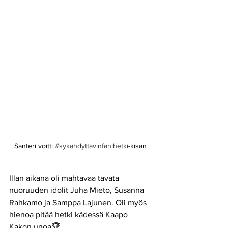
Santeri voitti 
#sykähdyttävinfanihetki
-kisan 
Illan aikana oli mahtavaa tavata 
nuoruuden idolit Juha Mieto, Susanna 
Rahkamo ja Samppa Lajunen. Oli myös 
hienoa pitää hetki kädessä Kaapo 
Kakon unoa🏆 