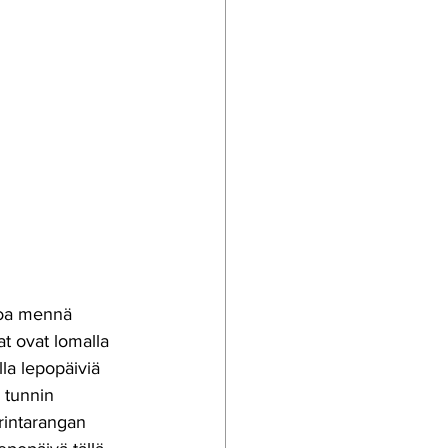
toa mennä 
at ovat lomalla 
la lepopäiviä 
 tunnin 
 rintarangan 