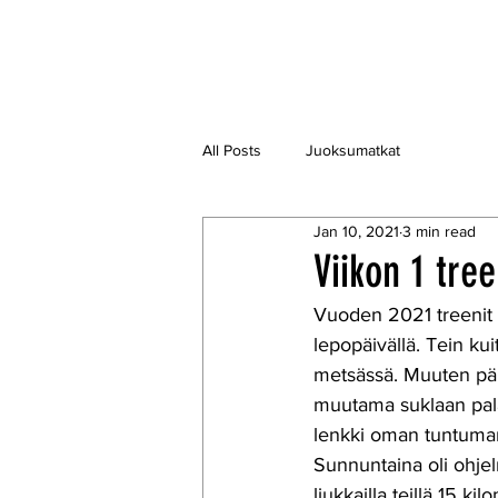
All Posts
Juoksumatkat
Jan 10, 2021
3 min read
Viikon 1 tree
Vuoden 2021 treenit e
lepopäivällä. Tein ku
metsässä. Muuten päivä 
muutama suklaan pala
lenkki oman tuntuman 
Sunnuntaina oli ohjel
liukkailla teillä 15 ki