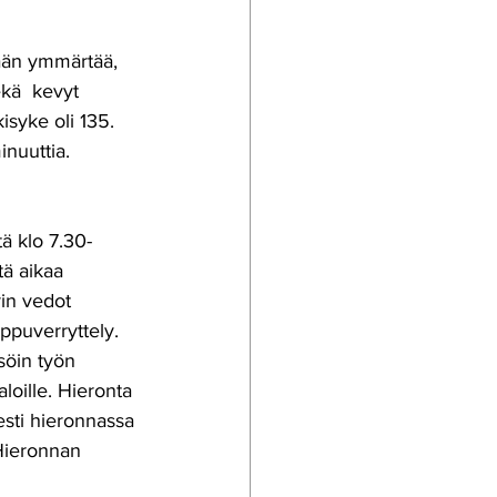
lään ymmärtää, 
ekä  kevyt 
isyke oli 135.  
inuuttia. 
 
ä klo 7.30-
tä aikaa 
rin vedot 
ppuverryttely. 
söin työn 
aloille. Hieronta 
esti hieronnassa 
 Hieronnan 