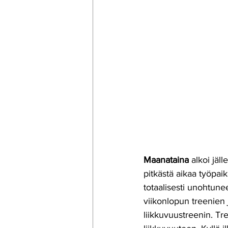
Maanataina
 alkoi jä
pitkästä aikaa työpaik
totaalisesti unohtune
viikonlopun treenien 
liikkuvuustreenin. Tre