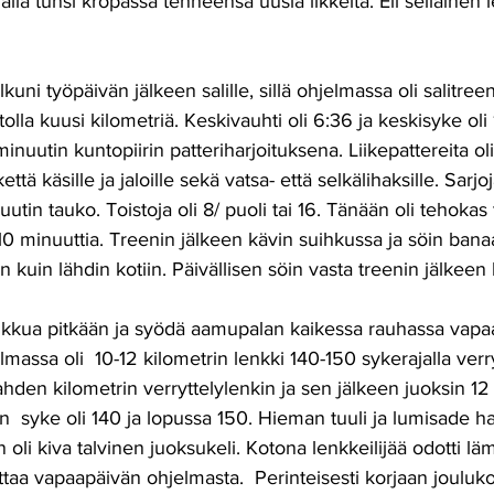
llalla tunsi kropassa tehneensä uusia likkeitä. Eli sellainen 
kuni työpäivän jälkeen salille, sillä ohjelmassa oli salitreen
olla kuusi kilometriä. Keskivauhti oli 6:36 ja keskisyke oli
inuutin kuntopiirin patteriharjoituksena. Liikepattereita ol
kettä käsille ja jaloille sekä vatsa- että selkälihaksille. Sarjo
nuutin tauko. Toistoja oli 8/ puoli tai 16. Tänään oli tehokas
 10 minuuttia. Treenin jälkeen kävin suihkussa ja söin bana
 kuin lähdin kotiin. Päivällisen söin vasta treenin jälkeen 
ukkua pitkään ja syödä aamupalan kaikessa rauhassa vapa
massa oli  10-12 kilometrin lenkki 140-150 sykerajalla verr
hden kilometrin verryttelylenkin ja sen jälkeen juoksin 12 
un  syke oli 140 ja lopussa 150. Hieman tuuli ja lumisade hait
li kiva talvinen juoksukeli. Kotona lenkkeilijää odotti lä
littaa vapaapäivän ohjelmasta.  Perinteisesti korjaan jouluko