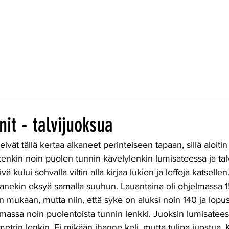
nit - talvijuoksua
ivät tällä kertaa alkaneet perinteiseen tapaan, sillä aloiti
itenkin noin puolen tunnin kävelylenkin lumisateessa ja tal
kului sohvalla viltin alla kirjaa lukien ja leffoja katsellen.
nekin eksyä samalla suuhun. Lauantaina oli ohjelmassa 15
mukaan, mutta niin, että syke on aluksi noin 140 ja lopus
massa noin puolentoista tunnin lenkki. Juoksin lumisateess
lometrin lenkin. Ei mikään ihanne keli, mutta tulipa juostua. 