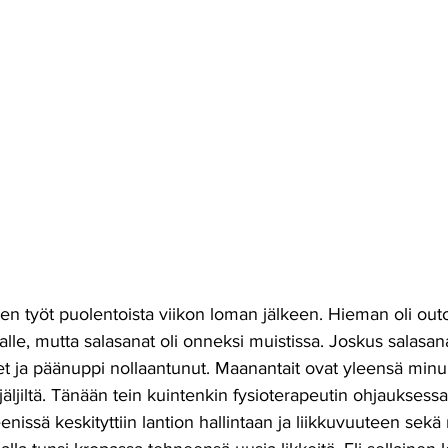
lleen työt puolentoista viikon loman jälkeen. Hieman oli ou
alle, mutta salasanat oli onneksi muistissa. Joskus salasan
et ja päänuppi nollaantunut. Maanantait ovat yleensä minul
jäljiltä. Tänään tein kuintenkin fysioterapeutin ohjauksessa
enissä keskityttiin lantion hallintaan ja liikkuvuuteen sekä