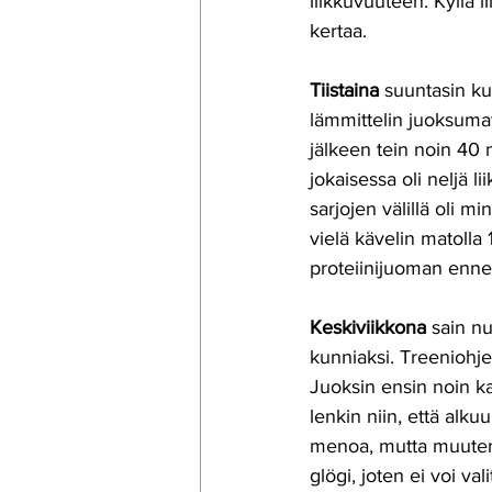
liikkuvuuteen. Kyllä i
kertaa.
Tiistaina
 suuntasin kul
lämmittelin juoksumat
jälkeen tein noin 40 m
jokaisessa oli neljä lii
sarjojen välillä oli mi
vielä kävelin matolla
proteiinijuoman ennen
Keskiviikkona
 sain n
kunniaksi. Treeniohjel
Juoksin ensin noin ka
lenkin niin, että alku
menoa, mutta muuten o
glögi, joten ei voi va