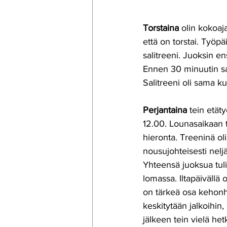
Torstaina
 olin kokoaj
että on torstai. Työpä
salitreeni. Juoksin en
Ennen 30 minuutin sali
Salitreeni oli sama ku
Perjantaina 
tein etät
12.00. Lounasaikaan te
hieronta. Treeninä ol
nousujohteisesti nelj
Yhteensä juoksua tuli
lomassa. Iltapäivällä o
on tärkeä osa kehonhu
keskitytään jalkoihin,
jälkeen tein vielä het