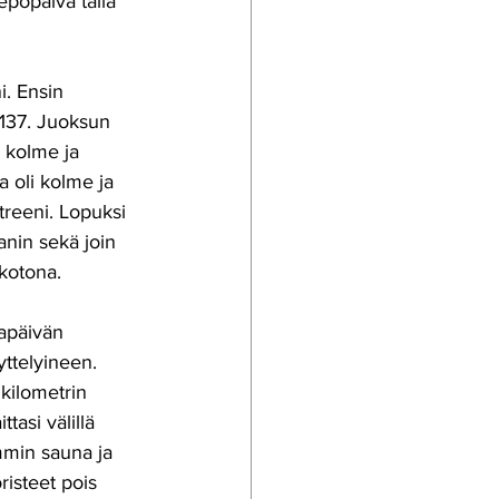
lepopäivä tällä 
i. Ensin 
 137. Juoksun 
i kolme ja 
ja oli kolme ja 
 treeni. Lopuksi 
anin sekä join 
kotona. 
apäivän 
yttelyineen. 
kilometrin 
tasi välillä 
mmin sauna ja 
risteet pois 