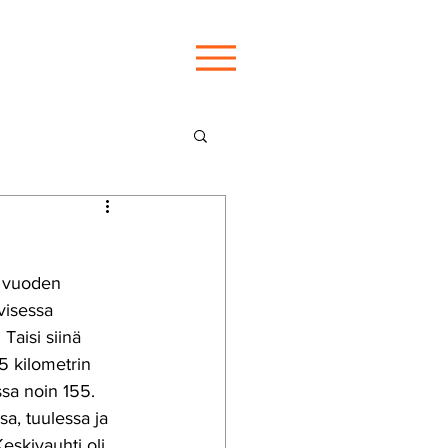
n vuoden 
visessa 
 Taisi siinä 
 kilometrin 
sa noin 155.  
a, tuulessa ja 
Keskivauhti oli 