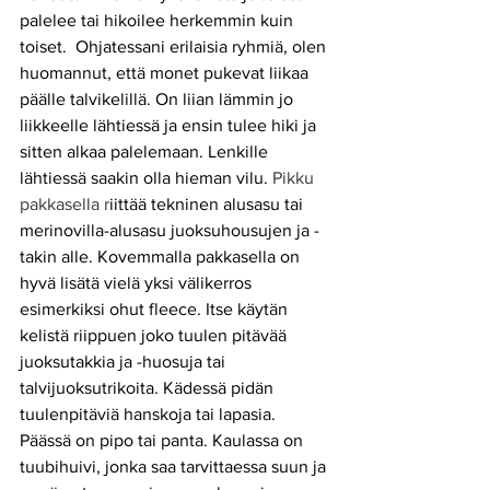
palelee tai hikoilee herkemmin kuin 
toiset.  Ohjatessani erilaisia ryhmiä, olen 
huomannut, että monet pukevat liikaa 
päälle talvikelillä. On liian lämmin jo 
liikkeelle lähtiessä ja ensin tulee hiki ja 
sitten alkaa palelemaan. Lenkille 
lähtiessä saakin olla hieman vilu. 
Pikku 
pakkasella r
iittää tekninen alusasu tai 
merinovilla-alusasu juoksuhousujen ja -
takin alle. Kovemmalla pakkasella on 
hyvä lisätä vielä yksi välikerros 
esimerkiksi ohut fleece. Itse käytän 
kelistä riippuen joko tuulen pitävää 
juoksutakkia ja -huosuja tai 
talvijuoksutrikoita. Kädessä pidän 
tuulenpitäviä hanskoja tai lapasia. 
Päässä on pipo tai panta. Kaulassa on 
tuubihuivi, jonka saa tarvittaessa suun ja 