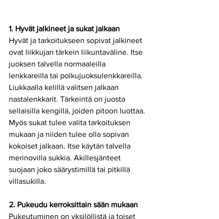
1. Hyvät jalkineet ja sukat jalkaan
Hyvät ja tarkoitukseen sopivat jalkineet 
ovat liikkujan tärkein liikuntaväline. Itse 
juoksen talvella normaaleilla 
lenkkareilla tai polkujuoksulenkkareilla. 
Liukkaalla kelillä valitsen jalkaan 
nastalenkkarit. Tärkeintä on juosta 
sellaisilla kengillä, joiden pitoon luottaa. 
Myös sukat tulee valita tarkoituksen 
mukaan ja niiden tulee olla sopivan 
kokoiset jalkaan. Itse käytän talvella 
merinovilla sukkia. Akillesjänteet 
suojaan joko säärystimillä tai pitkillä 
villasukilla. 
2. Pukeudu kerroksittain sään mukaan
Pukeutuminen on yksilöllistä ja toiset 