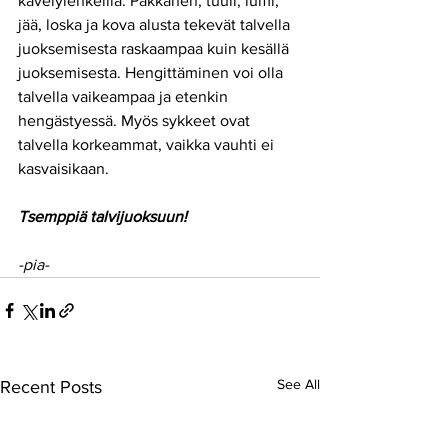
kävelylenkeillä. Pakkanen, tuuli, lumi, 
jää, loska ja kova alusta tekevät talvella 
juoksemisesta raskaampaa kuin kesällä 
juoksemisesta. Hengittäminen voi olla 
talvella vaikeampaa ja etenkin 
hengästyessä. Myös sykkeet ovat 
talvella korkeammat, vaikka vauhti ei 
kasvaisikaan.  
Tsemppiä talvijuoksuun!
-pia-
See All
Recent Posts