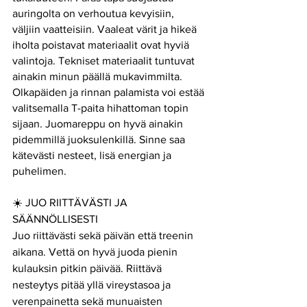
auringolta on verhoutua kevyisiin, 
väljiin vaatteisiin. Vaaleat värit ja hikeä 
iholta poistavat materiaalit ovat hyviä 
valintoja. Tekniset materiaalit tuntuvat 
ainakin minun päällä mukavimmilta. 
Olkapäiden ja rinnan palamista voi estää 
valitsemalla T-paita hihattoman topin 
sijaan. Juomareppu on hyvä ainakin 
pidemmillä juoksulenkillä. Sinne saa 
kätevästi nesteet, lisä energian ja 
puhelimen. 
☀️ JUO RIITTÄVÄSTI JA 
SÄÄNNÖLLISESTI
Juo riittävästi sekä päivän että treenin 
aikana. Vettä on hyvä juoda pienin 
kulauksin pitkin päivää. Riittävä 
nesteytys pitää yllä vireystasoa ja 
verenpainetta sekä munuaisten 