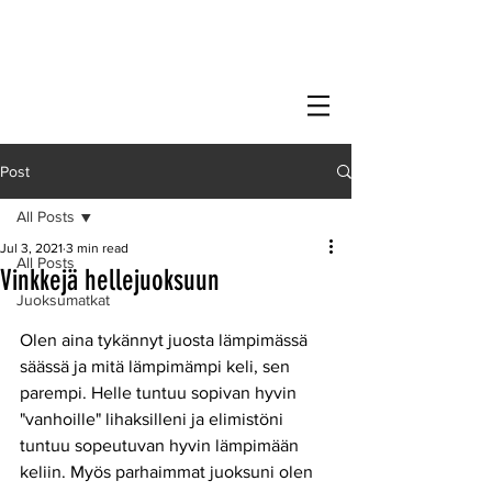
Post
All Posts
Jul 3, 2021
3 min read
All Posts
Vinkkejä hellejuoksuun
Juoksumatkat
Olen aina tykännyt juosta lämpimässä 
säässä ja mitä lämpimämpi keli, sen 
parempi. Helle tuntuu sopivan hyvin 
"vanhoille" lihaksilleni ja elimistöni 
tuntuu sopeutuvan hyvin lämpimään 
keliin. Myös parhaimmat juoksuni olen 