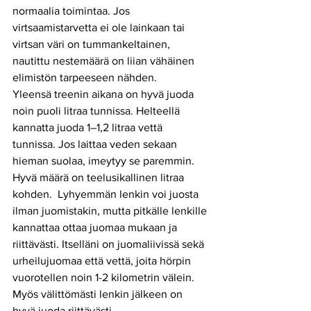
normaalia toimintaa. Jos 
virtsaamistarvetta ei ole lainkaan tai 
virtsan väri on tummankeltainen, 
nautittu nestemäärä on liian vähäinen 
elimistön tarpeeseen nähden. 
Yleensä treenin aikana on hyvä juoda 
noin puoli litraa tunnissa. Helteellä 
kannatta juoda 1–1,2 litraa vettä 
tunnissa. Jos laittaa veden sekaan 
hieman suolaa, imeytyy se paremmin. 
Hyvä määrä on teelusikallinen litraa 
kohden.  Lyhyemmän lenkin voi juosta 
ilman juomistakin, mutta pitkälle lenkille 
kannattaa ottaa juomaa mukaan ja  
riittävästi. Itselläni on juomaliivissä sekä 
urheilujuomaa että vettä, joita hörpin 
vuorotellen noin 1-2 kilometrin välein. 
Myös välittömästi lenkin jälkeen on 
hyvä juoda riittävästi.