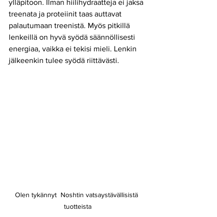
ylläpitoon. Ilman hiilihydraatteja ei jaksa 
treenata ja proteiinit taas auttavat 
palautumaan treenistä. Myös pitkillä 
lenkeillä on hyvä syödä säännöllisesti 
energiaa, vaikka ei tekisi mieli. Lenkin 
jälkeenkin tulee syödä riittävästi. 
Olen tykännyt  Noshtin vatsaystävällisistä 
tuotteista