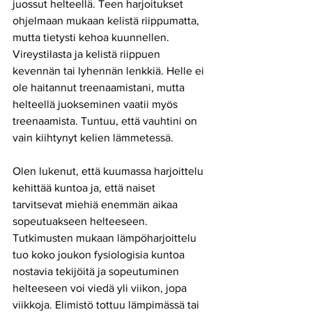
juossut helteellä. Teen harjoitukset 
ohjelmaan mukaan kelistä riippumatta, 
mutta tietysti kehoa kuunnellen. 
Vireystilasta ja kelistä riippuen 
kevennän tai lyhennän lenkkiä. Helle ei 
ole haitannut treenaamistani, mutta 
helteellä juokseminen vaatii myös 
treenaamista. Tuntuu, että vauhtini on 
vain kiihtynyt kelien lämmetessä. 
Olen lukenut, että kuumassa harjoittelu 
kehittää kuntoa ja, että naiset 
tarvitsevat miehiä enemmän aikaa 
sopeutuakseen helteeseen. 
Tutkimusten mukaan lämpöharjoittelu 
tuo koko joukon fysiologisia kuntoa 
nostavia tekijöitä ja sopeutuminen 
helteeseen voi viedä yli viikon, jopa 
viikkoja. Elimistö tottuu lämpimässä tai 