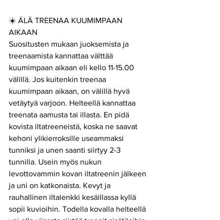
☀️ ÄLÄ TREENAA KUUMIMPAAN 
AIKAAN
Suositusten mukaan juoksemista ja 
treenaamista kannattaa välttää 
kuumimpaan aikaan eli kello 11-15.00 
välillä. Jos kuitenkin treenaa 
kuumimpaan aikaan, on välillä hyvä 
vetäytyä varjoon. Helteellä kannattaa 
treenata aamusta tai illasta. En pidä 
kovista iltatreeneistä, koska ne saavat 
kehoni ylikierroksille useammaksi 
tunniksi ja unen saanti siirtyy 2-3 
tunnilla. Usein myös nukun 
levottovammin kovan iltatreenin jälkeen 
ja uni on katkonaista. Kevyt ja 
rauhallinen iltalenkki kesäillassa kyllä 
sopii kuvioihin. Todella kovalla helteellä 