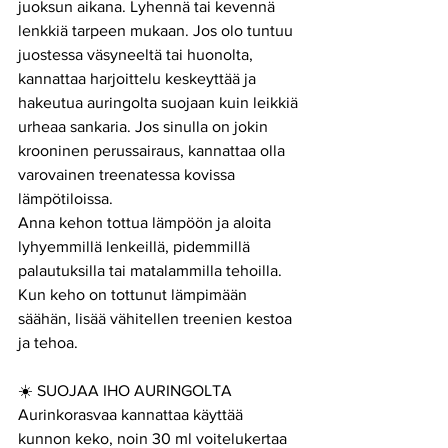
juoksun aikana. Lyhennä tai kevennä 
lenkkiä tarpeen mukaan. Jos olo tuntuu 
juostessa väsyneeltä tai huonolta, 
kannattaa harjoittelu keskeyttää ja 
hakeutua auringolta suojaan kuin leikkiä 
urheaa sankaria. Jos sinulla on jokin 
krooninen perussairaus, kannattaa olla 
varovainen treenatessa kovissa 
lämpötiloissa. 
Anna kehon tottua lämpöön ja aloita 
lyhyemmillä lenkeillä, pidemmillä 
palautuksilla tai matalammilla tehoilla. 
Kun keho on tottunut lämpimään 
säähän, lisää vähitellen treenien kestoa 
ja tehoa.
☀️ SUOJAA IHO AURINGOLTA
Aurinkorasvaa kannattaa käyttää 
kunnon keko, noin 30 ml voitelukertaa 