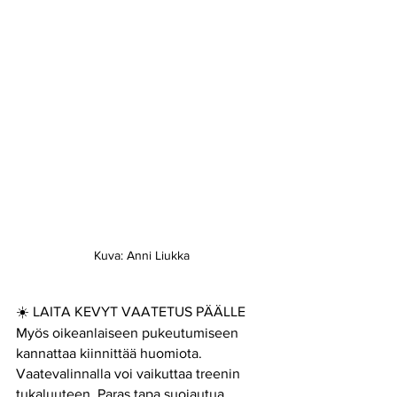
Kuva: Anni Liukka
☀️ LAITA KEVYT VAATETUS PÄÄLLE
Myös oikeanlaiseen pukeutumiseen 
kannattaa kiinnittää huomiota. 
Vaatevalinnalla voi vaikuttaa treenin 
tukaluuteen. Paras tapa suojautua 