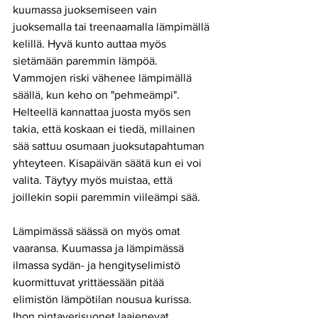
kuumassa juoksemiseen vain 
juoksemalla tai treenaamalla lämpimällä 
kelillä. Hyvä kunto auttaa myös 
sietämään paremmin lämpöä. 
Vammojen riski vähenee lämpimällä 
säällä, kun keho on "pehmeämpi". 
Helteellä kannattaa juosta myös sen 
takia, että koskaan ei tiedä, millainen 
sää sattuu osumaan juoksutapahtuman 
yhteyteen. Kisapäivän säätä kun ei voi 
valita. Täytyy myös muistaa, että  
joillekin sopii paremmin viileämpi sää.
Lämpimässä säässä on myös omat 
vaaransa. Kuumassa ja lämpimässä 
ilmassa sydän- ja hengityselimistö 
kuormittuvat yrittäessään pitää 
elimistön lämpötilan nousua kurissa. 
Ihon pintaverisuonet laajenevat, 