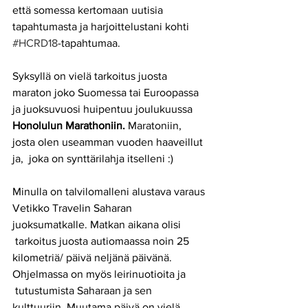
että somessa kertomaan uutisia 
tapahtumasta ja harjoittelustani kohti 
#HCRD18
-tapahtumaa.
Syksyllä on vielä tarkoitus juosta 
maraton joko Suomessa tai Euroopassa 
ja juoksuvuosi huipentuu joulukuussa 
Honolulun Marathoniin.
 Maratoniin, 
josta olen useamman vuoden haaveillut 
ja,  joka on synttärilahja itselleni :)
Minulla on talvilomalleni alustava varaus 
Vetikko Travelin Saharan 
juoksumatkalle. Matkan aikana olisi 
 tarkoitus juosta autiomaassa noin 25 
kilometriä/ päivä neljänä päivänä. 
Ohjelmassa on myös leirinuotioita ja 
 tutustumista Saharaan ja sen 
kulttuuriin. Muutama päivä on vielä 