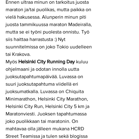
Ennen ultraa minun on tarkoitus juosta 
maraton ja/tai puolikas, mutta paikka on 
vielä hakusessa. Alunperin minun piti 
juosta tammikuussa maraton Madeiralla, 
mutta se ei työni puolesta onnistu. Työ 
siis haittaa harrastusta :) Nyt 
suunnitelmissa on joko Tokio uudelleen 
tai Krakova.
Myös 
Helsinki City Running Day
 kuluu 
ohjelmaani ja odotan innolla uutta 
juoksutapahtumapäivää. Luvassa on 
suuri juoksutapahtuma viidellä eri 
juoksumatkalla. Luvassa on Chiquita 
Minimarathon, Helsinki City Marathon, 
Helsinki City Run, Helsinki City 5 km ja 
Maratonviesti. Juoksen tapahtumassa 
joko puolikkaan tai maratonin. On 
mahtavaa olla jälleen mukana HCRD 
Street Teamissa ja tulen sekä blogissa 