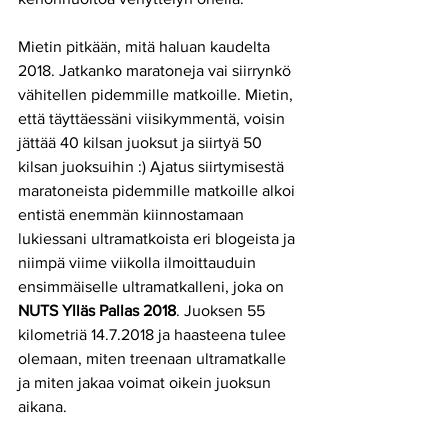
Mietin pitkään, mitä haluan kaudelta 
2018. Jatkanko maratoneja vai siirrynkö 
vähitellen pidemmille matkoille. Mietin, 
että täyttäessäni viisikymmentä, voisin 
jättää 40 kilsan juoksut ja siirtyä 50 
kilsan juoksuihin :) Ajatus siirtymisestä 
maratoneista pidemmille matkoille alkoi 
entistä enemmän kiinnostamaan 
lukiessani ultramatkoista eri blogeista ja 
niimpä viime viikolla ilmoittauduin 
ensimmäiselle ultramatkalleni, joka on 
NUTS Ylläs Pallas 2018
. Juoksen 55 
kilometriä 14.7.2018 ja haasteena tulee 
olemaan, miten treenaan ultramatkalle 
ja miten jakaa voimat oikein juoksun 
aikana.