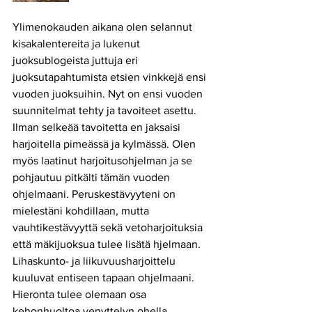
Ylimenokauden aikana olen selannut 
kisakalentereita ja lukenut 
juoksublogeista juttuja eri 
juoksutapahtumista etsien vinkkejä ensi 
vuoden juoksuihin. Nyt on ensi vuoden 
suunnitelmat tehty ja tavoiteet asettu. 
Ilman selkeää tavoitetta en jaksaisi 
harjoitella pimeässä ja kylmässä. Olen 
myös laatinut harjoitusohjelman ja se 
pohjautuu pitkälti tämän vuoden 
ohjelmaani. Peruskestävyyteni on 
mielestäni kohdillaan, mutta 
vauhtikestävyyttä sekä vetoharjoituksia 
että mäkijuoksua tulee lisätä hjelmaan. 
Lihaskunto- ja liikuvuusharjoittelu 
kuuluvat entiseen tapaan ohjelmaani. 
Hieronta tulee olemaan osa 
kehonhuoltoa venyttelyn ohella.