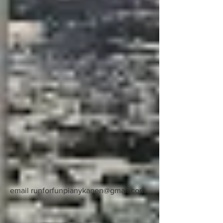
email
runforfunpianykanen@gmail.com