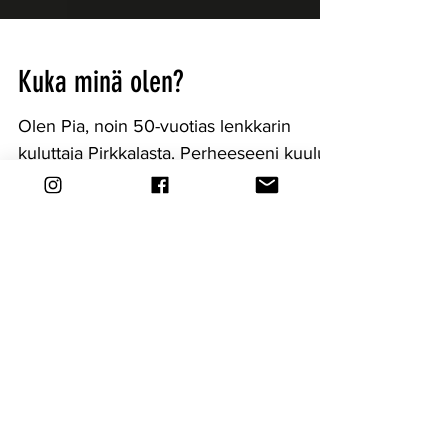
Kuka minä olen?
Olen Pia, noin 50-vuotias lenkkarin
kuluttaja Pirkkalasta. Perheeseeni kuuluu
16- ja 19-vuotiaat tytöt sekä mieheni.
Koulutukseltani olen...
81
/
81
tmi Pia Nykänen
Ilmoittaudu jouksukouluun